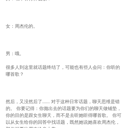
女：周杰伦的。
男：哦。
很多人到这里就话题终结了，可能也有些人会问：你听的
哪首歌？
然后，又没然后了…… 对于这种日常话题，聊天思维是错
的。 你要记得：你抛出去的话题要为你们的聊天做铺垫，
你的目的是跟女生聊天，而不是去听她听得哪首歌。 你可
以从女生给你的回答中找话题，既然她说她喜欢周杰伦，