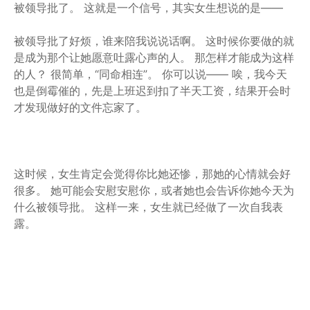
被领导批了。 这就是一个信号，其实女生想说的是——
被领导批了好烦，谁来陪我说说话啊。 这时候你要做的就
是成为那个让她愿意吐露心声的人。 那怎样才能成为这样
的人？ 很简单，“同命相连”。 你可以说—— 唉，我今天
也是倒霉催的，先是上班迟到扣了半天工资，结果开会时
才发现做好的文件忘家了。
这时候，女生肯定会觉得你比她还惨，那她的心情就会好
很多。 她可能会安慰安慰你，或者她也会告诉你她今天为
什么被领导批。 这样一来，女生就已经做了一次自我表
露。