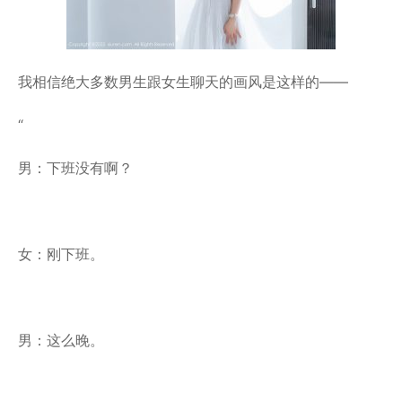
我相信绝大多数男生跟女生聊天的画风是这样的——
“
男：下班没有啊？
女：刚下班。
男：这么晚。