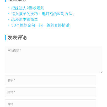
把妹达人2游戏规则
追女孩子的技巧：电灯泡的应对方法。
恋爱原本很简单
50个撩妹金句一问一答的套路情话
发表评论